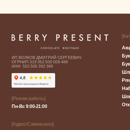
[Ка
Акц
Бук
ИП ВОЛКОВ ДМИТРИЙ СЕРГЕЕВИЧ
ОГРНИП 319 352 500 009 488
Бук
ИНН: 502 505 392 389
Шл
Pre
Наб
Шок
[Режим работы]
Отк
Пн-Вс 9:00-21:00
[Адрес/Самовывоз]