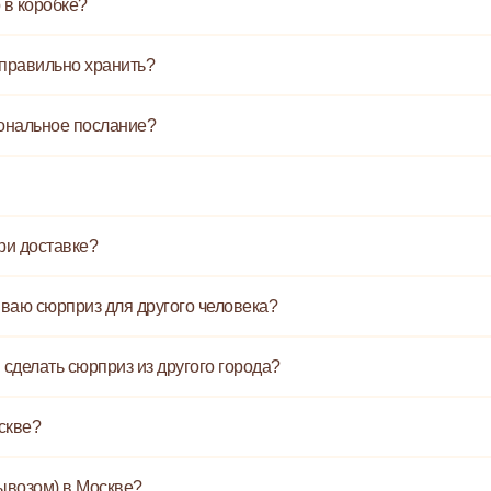
 в коробке?
 правильно хранить?
сональное послание?
при доставке?
зываю сюрприз для другого человека?
 сделать сюрприз из другого города?
скве?
ывозом) в Москве?