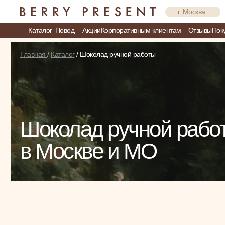
г. Москва
Каталог
Повод
Акции
Корпоративным клиентам
Отзывы
Пок
Главная
/
Каталог
/
Шоколад ручной работы
Шоколад ручной рабо
в Москве и МО
меню