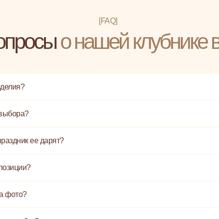
[FAQ]
опросы
о нашей клубнике 
зделия?
 выбора?
праздник ее дарят?
позиции?
на фото?