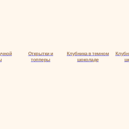
тки и
Клубника в темном
Клубника в белом
перы
шоколаде
шоколаде