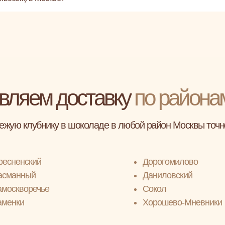
вляем доставку
по района
ежую клубнику в шоколаде в любой район Москвы точн
ресненский
Дорогомилово
асманный
Даниловский
амоскворечье
Сокол
аменки
Хорошево-Мневники