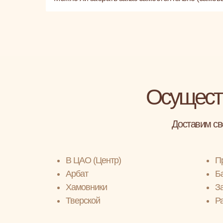
Осущест
Доставим св
В ЦАО (Центр)
П
Арбат
Б
Хамовники
З
Тверской
Р