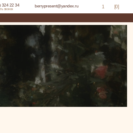
) 324 22 34
berrypresent@yandex.ru
1
[0]
ть звонок