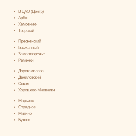
В ЦАО (Центр)
Арбат
Хамовники
Тверской
Пресненский
Басманный
Замоскворечье
Раменки
Дорогомилово
Даниловский
Сокол
Хорошево-Мневники
Марьино
Отрадное
Митино
Бутово