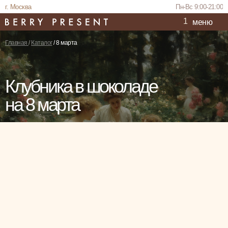
г. Москва
Пн-Вс 9:00-21:00
1
меню
Главная
/
Каталог
/
8 марта
Клубника в шоколаде
на 8 марта
Пн-Вс 9:00-21:00
Каталог
Повод
Акции
Корпоративным клиентам
Отзывы
Покупател